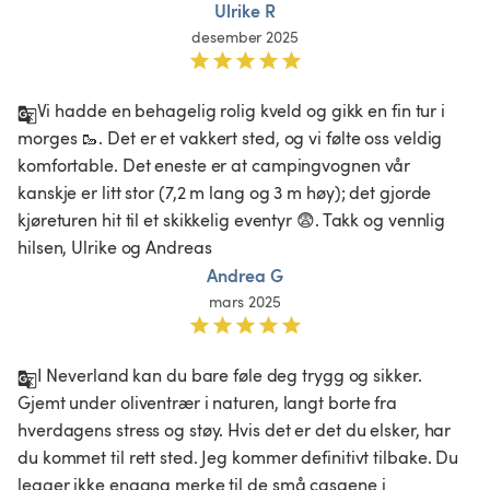
Ulrike R
desember 2025
Vi hadde en behagelig rolig kveld og gikk en fin tur i 
morges 🥾. Det er et vakkert sted, og vi følte oss veldig 
komfortable. Det eneste er at campingvognen vår 
kanskje er litt stor (7,2 m lang og 3 m høy); det gjorde 
kjøreturen hit til et skikkelig eventyr 😨. Takk og vennlig 
hilsen, Ulrike og Andreas
Andrea G
mars 2025
I Neverland kan du bare føle deg trygg og sikker. 
Gjemt under oliventrær i naturen, langt borte fra 
hverdagens stress og støy. Hvis det er det du elsker, har 
du kommet til rett sted. Jeg kommer definitivt tilbake. Du 
legger ikke engang merke til de små casaene i 