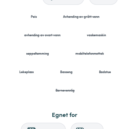
Peis
Avhending av grått vann
avhending av svart vann
vaskemaskin
søppeltømming
mobiltelefonmottak
Lekeplass
Basseng
Badstue
Barnevennlig
Egnet for