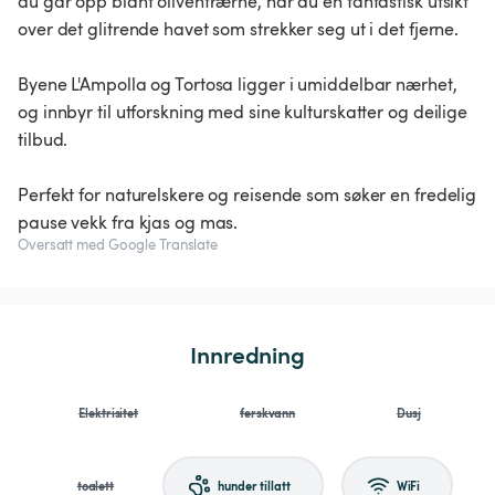
du går opp blant oliventrærne, har du en fantastisk utsikt
over det glitrende havet som strekker seg ut i det fjerne.
Byene L'Ampolla og Tortosa ligger i umiddelbar nærhet,
og innbyr til utforskning med sine kulturskatter og deilige
tilbud.
Perfekt for naturelskere og reisende som søker en fredelig
pause vekk fra kjas og mas.
Oversatt med Google Translate
Innredning
Elektrisitet
ferskvann
Dusj
toalett
hunder tillatt
WiFi