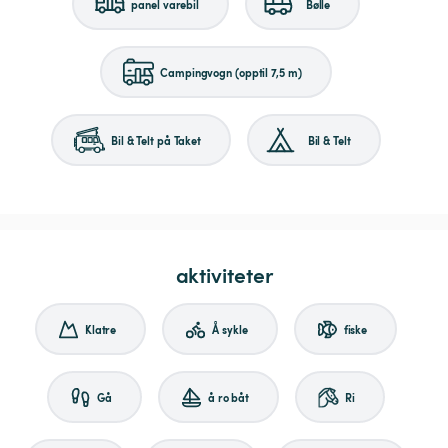
panel varebil
Bølle
Campingvogn (opptil 7,5 m)
Bil & Telt på Taket
Bil & Telt
aktiviteter
Klatre
Å sykle
fiske
Gå
å ro båt
Ri