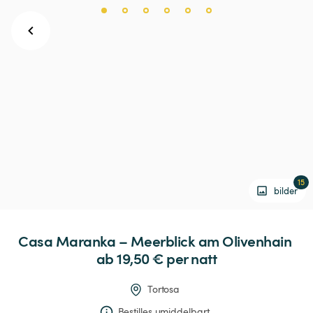
15
bilder
Casa
Maranka
–
Meerblick
am
Olivenhain
ab 19,50 € 
per natt
Tortosa
Bestilles umiddelbart