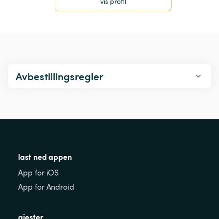
vis profil
Avbestillingsregler
last ned appen
App for iOS
App for Android
gjester