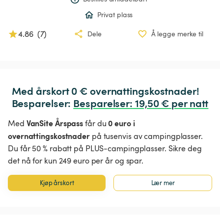
Privat plass
4.86
(
7
)
Dele
Å legge merke til
Med årskort 0 € overnattingskostnader!

Besparelser: 
Besparelser
:
 19,50 € per natt
VanSite Årspass
0 euro i
Med
får du
overnattingskostnader
på tusenvis av campingplasser.
Du får 50 % rabatt på PLUS-campingplasser. Sikre deg
det nå for kun 249 euro per år og spar.
Kjøp årskort
Lær mer