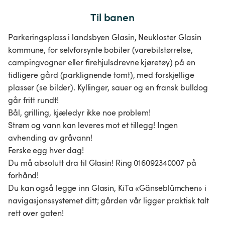
Til banen
Parkeringsplass i landsbyen Glasin, Neukloster Glasin
kommune, for selvforsynte bobiler (varebilstørrelse,
campingvogner eller firehjulsdrevne kjøretøy) på en
tidligere gård (parklignende tomt), med forskjellige
plasser (se bilder). Kyllinger, sauer og en fransk bulldog
går fritt rundt!
Bål, grilling, kjæledyr ikke noe problem!
Strøm og vann kan leveres mot et tillegg! Ingen
avhending av gråvann!
Ferske egg hver dag!
Du må absolutt dra til Glasin! Ring 016092340007 på
forhånd!
Du kan også legge inn Glasin, KiTa «Gänseblümchen» i
navigasjonssystemet ditt; gården vår ligger praktisk talt
rett over gaten!