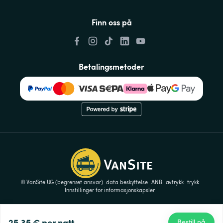
Finn oss på
Betalingsmetoder
© VanSite UG (begrenset ansvar)
data beskyttelse
ANB
avtrykk
trykk
Innstillinger for informasjonskapsler
25,35 €
per natt
Bestill nå