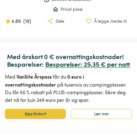
Privat plass
4.89
(
19
)
Dele
Å legge merke til
Med årskort 0 € overnattingskostnader!

Besparelser: 
Besparelser
:
 25,35 € per natt
VanSite Årspass
0 euro i
Med
får du
overnattingskostnader
på tusenvis av campingplasser.
Du får 50 % rabatt på PLUS-campingplasser. Sikre deg
det nå for kun 249 euro per år og spar.
Kjøp årskort
Lær mer