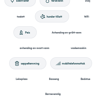
Elektrisitet
ferskvann
Dusj
toalett
hunder tillatt
WiFi
Peis
Avhending av grått vann
avhending av svart vann
vaskemaskin
søppeltømming
mobiltelefonmottak
Lekeplass
Basseng
Badstue
Barnevennlig