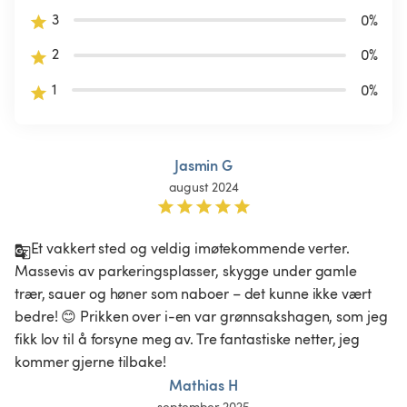
3
0
%
2
0
%
1
0
%
Jasmin G
august 2024
Et vakkert sted og veldig imøtekommende verter. 
Massevis av parkeringsplasser, skygge under gamle 
trær, sauer og høner som naboer – det kunne ikke vært 
bedre! 😊 Prikken over i-en var grønnsakshagen, som jeg 
fikk lov til å forsyne meg av. Tre fantastiske netter, jeg 
kommer gjerne tilbake! 
Mathias H
september 2025