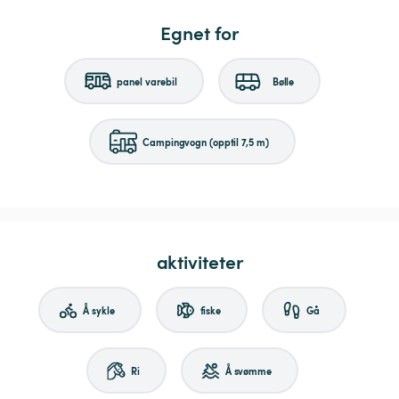
Egnet for
panel varebil
Bølle
Campingvogn (opptil 7,5 m)
aktiviteter
Å sykle
fiske
Gå
Ri
Å svømme