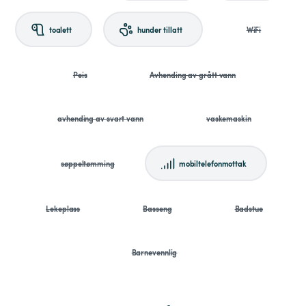
toalett
hunder tillatt
WiFi
Peis
Avhending av grått vann
avhending av svart vann
vaskemaskin
søppeltømming
mobiltelefonmottak
Lekeplass
Basseng
Badstue
Barnevennlig