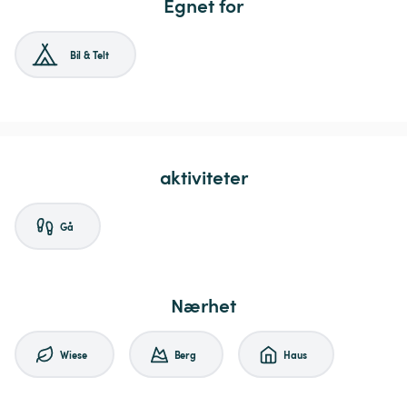
Egnet for
Bil & Telt
aktiviteter
Gå
Nærhet
Wiese
Berg
Haus