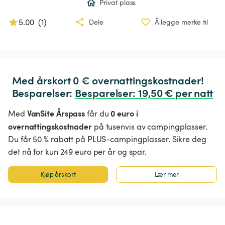
Privat plass
5.00
(
1
)
Dele
Å legge merke til
Med årskort 0 € overnattingskostnader!

Besparelser: 
Besparelser
:
 19,50 € per natt
VanSite Årspass
0 euro i
Med
får du
overnattingskostnader
på tusenvis av campingplasser.
Du får 50 % rabatt på PLUS-campingplasser. Sikre deg
det nå for kun 249 euro per år og spar.
Kjøp årskort
Lær mer