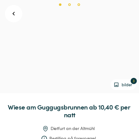
3
bilder
Wiese
am
Guggugsbrunnen
 ab 10,40 € 
per 
natt
Dietfurt an der Altmühl
Bestilling på forespørsel