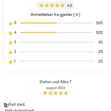
4.5
Anmeldelser fra gjester ( 4 )
5
50
%
4
50
%
3
0
%
2
0
%
1
0
%
Stefan und Alba T
august 2024
Flott sted.

 Helt ukomplisert
