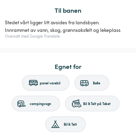
Til banen
Stedet vårt ligger litt avsides fra landsbyen.
Innrammet av vann, skog, grønnsaksfelt og lekeplass
Oversatt med Google Translate
Egnet for
panel varebil
Bølle
campingvogn
Bil & Telt på Taket
Bil & Telt