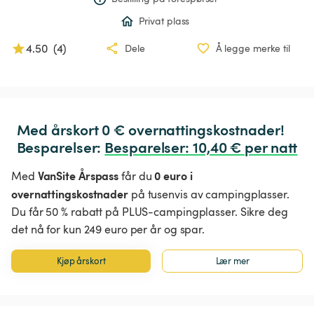
Privat plass
4.50
(
4
)
Dele
Å legge merke til
Med årskort 0 € overnattingskostnader!

Besparelser: 
Besparelser
:
 10,40 € per natt
VanSite Årspass
0 euro i
Med
får du
overnattingskostnader
på tusenvis av campingplasser.
Du får 50 % rabatt på PLUS-campingplasser. Sikre deg
det nå for kun 249 euro per år og spar.
Kjøp årskort
Lær mer