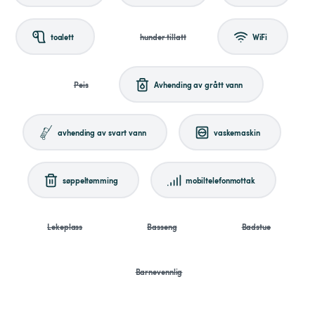
toalett
hunder tillatt
WiFi
Peis
Avhending av grått vann
avhending av svart vann
vaskemaskin
søppeltømming
mobiltelefonmottak
Lekeplass
Basseng
Badstue
Barnevennlig