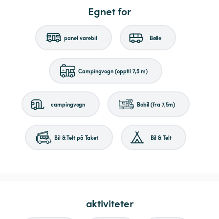
Egnet for
panel varebil
Bølle
Campingvogn (opptil 7,5 m)
campingvogn
Bobil (fra 7,5m)
Bil & Telt på Taket
Bil & Telt
aktiviteter