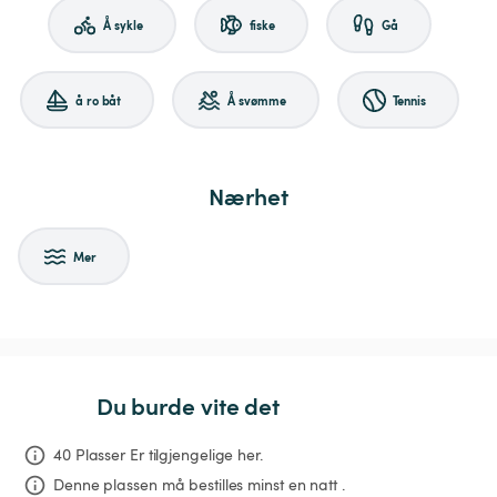
Å sykle
fiske
Gå
å ro båt
Å svømme
Tennis
Nærhet
Mer
Du burde vite det
40 Plasser Er tilgjengelige her.
Denne plassen må bestilles minst en natt .