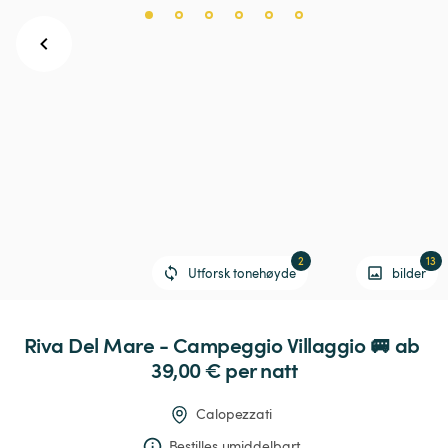
2
13
Utforsk tonehøyde
bilder
Riva
Del
Mare
-
Campeggio
Villaggio
🚐
 ab 
39,00 € 
per natt
Calopezzati
Bestilles umiddelbart