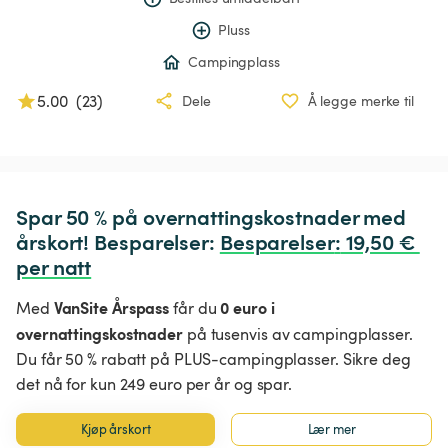
Pluss
Campingplass
5.00
(
23
)
Dele
Å legge merke til
Spar 50 % på overnattingskostnader med 
årskort! Besparelser: 
Besparelser
:
 19,50 € 
per natt
VanSite Årspass
0 euro i
Med
får du
overnattingskostnader
på tusenvis av campingplasser.
Du får 50 % rabatt på PLUS-campingplasser. Sikre deg
det nå for kun 249 euro per år og spar.
Kjøp årskort
Lær mer