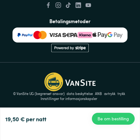
Betalingsmetoder
© VanSite UG (begrenset ansvar)
data beskyttelse
ANB
avtrykk
trykk
Innstillinger for informasjonskapsler
19,50 €
per natt
Be om bestilling