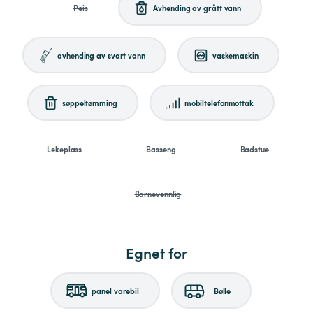
Peis
Avhending av grått vann
avhending av svart vann
vaskemaskin
søppeltømming
mobiltelefonmottak
Lekeplass
Basseng
Badstue
Barnevennlig
Egnet for
panel varebil
Bølle