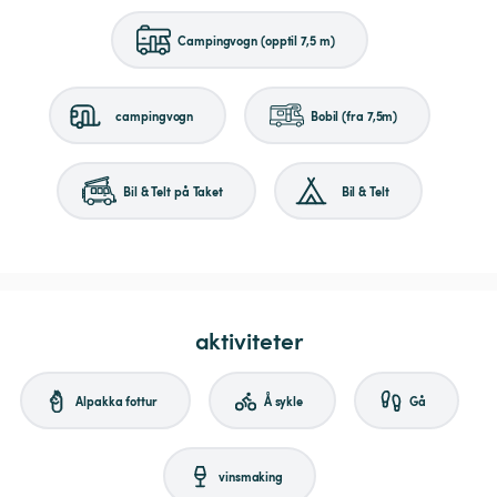
Campingvogn (opptil 7,5 m)
campingvogn
Bobil (fra 7,5m)
Bil & Telt på Taket
Bil & Telt
aktiviteter
Alpakka fottur
Å sykle
Gå
vinsmaking