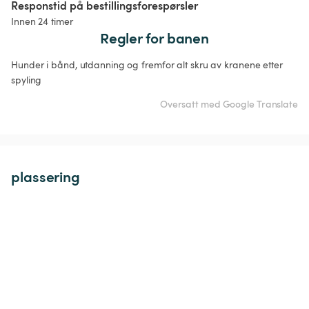
Responstid på bestillingsforespørsler
Innen 24 timer
Regler for banen
Hunder i bånd, utdanning og fremfor alt skru av kranene etter 
spyling 
Oversatt med Google Translate
plassering