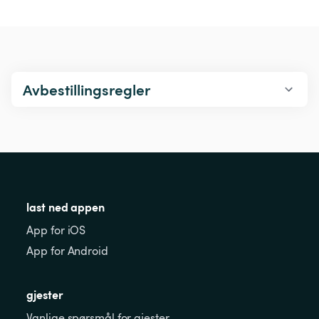
Avbestillingsregler
last ned appen
App for iOS
App for Android
gjester
Vanlige spørsmål for gjester