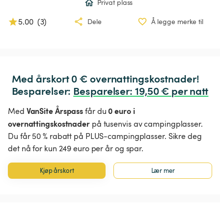
Privat plass
5.00
(
3
)
Dele
Å legge merke til
Med årskort 0 € overnattingskostnader!

Besparelser: 
Besparelser
:
 19,50 € per natt
VanSite Årspass
0 euro i
Med
får du
overnattingskostnader
på tusenvis av campingplasser.
Du får 50 % rabatt på PLUS-campingplasser. Sikre deg
det nå for kun 249 euro per år og spar.
Kjøp årskort
Lær mer