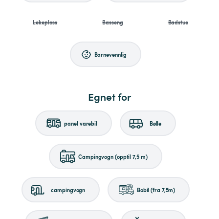
Lekeplass
Basseng
Badstue
Barnevennlig
Egnet for
panel varebil
Bølle
Campingvogn (opptil 7,5 m)
campingvogn
Bobil (fra 7,5m)