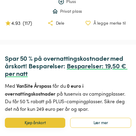
Pluss
Privat plass
4.93
(
117
)
Dele
Å legge merke til
Spar 50 % på overnattingskostnader med 
årskort! Besparelser: 
Besparelser
:
 19,50 € 
per natt
VanSite Årspass
0 euro i
Med
får du
overnattingskostnader
på tusenvis av campingplasser.
Du får 50 % rabatt på PLUS-campingplasser. Sikre deg
det nå for kun 249 euro per år og spar.
Kjøp årskort
Lær mer