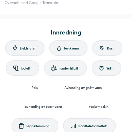
Oversatt med Google Translate
Innredning
Elektrisitet
ferskvann
Dusj
toalett
hunder tillatt
WiFi
Peis
Avhending av grått vann
avhending av svart vann
vaskemaskin
søppeltømming
mobiltelefonmottak