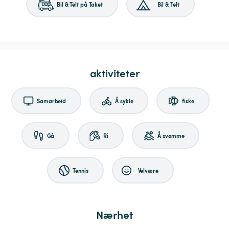
Bil & Telt på Taket
Bil & Telt
aktiviteter
Samarbeid
Å sykle
fiske
Gå
Ri
Å svømme
Tennis
Velvære
Nærhet