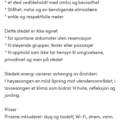
* et sted vedlikeholdt med omhu og bevissthet
* Stillhet, natur og en beroligende atmosfære
* enkle og respektfulle møter
Dette stedet er ikke egnet:
* for spontane ankomster uten reservasjon
* til støyende grupper, fester eller passasjer
* til opphold som ikke tar hensyn til omgivelsene,
privatlivet og roen på stedet
Stedets energi varierer avhengig av årstiden:
I høysesongen en mild åpning mot utendørsområdet; i
lavsesongen et klima som bidrar til hvile, refleksjon og
jording.
Priser
Prisene inkluderer: dusj og toalett, Wi-Fi, strøm, vann.