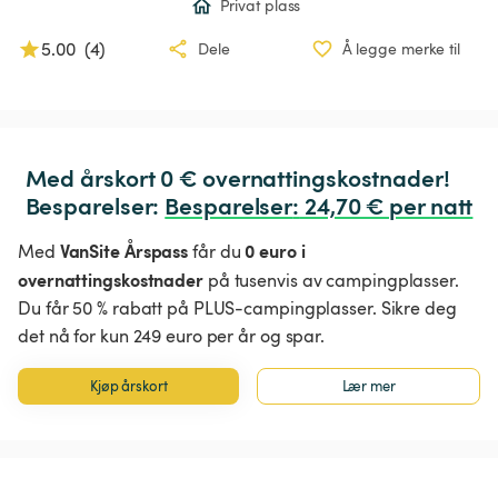
Privat plass
5.00
(
4
)
Dele
Å legge merke til
Med årskort 0 € overnattingskostnader!

Besparelser: 
Besparelser
:
 24,70 € per natt
VanSite Årspass
0 euro i
Med
får du
overnattingskostnader
på tusenvis av campingplasser.
Du får 50 % rabatt på PLUS-campingplasser. Sikre deg
det nå for kun 249 euro per år og spar.
Kjøp årskort
Lær mer