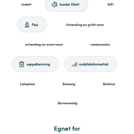
toalett
hunder tillatt
WiFi
Peis
Avhending av grått vann
avhending av svart vann
vaskemaskin
søppeltømming
mobiltelefonmottak
Lekeplass
Basseng
Badstue
Barnevennlig
Egnet for