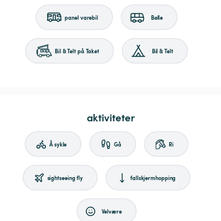
panel varebil
Bølle
Bil & Telt på Taket
Bil & Telt
aktiviteter
Å sykle
Gå
Ri
sightseeing fly
fallskjermhopping
Velvære