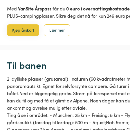
VanSite Årspass
0 euro i overnattingskostnade
Med
får du
PLUS-campingplasser. Sikre deg det nå for kun 249 euro pe
Kjøp årskort
Lær mer
Til banen
2 idylliske plasser (grusareal) i naturen (60 kvadratmeter h
panoramautsikt. Egnet for selvforsynte campere. Gå turer i
bålet. Ved er tilgjengelig gratis. Strøm på forespørsel mot 
kan du til og med få et glimt av Alpene. Noen dager kan d
ankomst og avreise mulig etter avtale.
Ting å se i området: - München: 25 km - Freising: 8 km - Fly
gårdsbutikk (torsdag til lørdag): 500 m - &quot;Nah &amp;
Giggenhausen: 2 km Annet: - Lekeplass i nabolandsbyen Gr