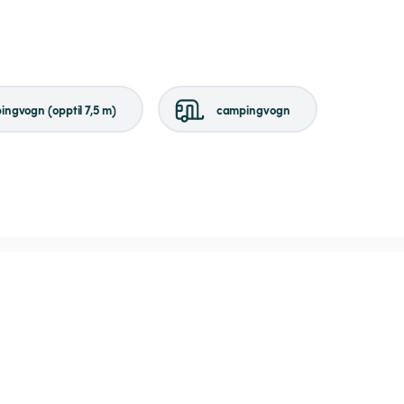
ngvogn (opptil 7,5 m)
campingvogn