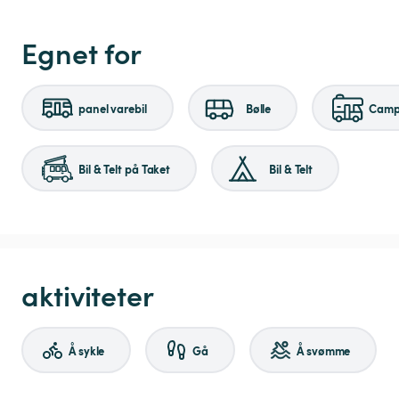
Egnet for
panel varebil
Bølle
Campi
Bil & Telt på Taket
Bil & Telt
aktiviteter
Å sykle
Gå
Å svømme