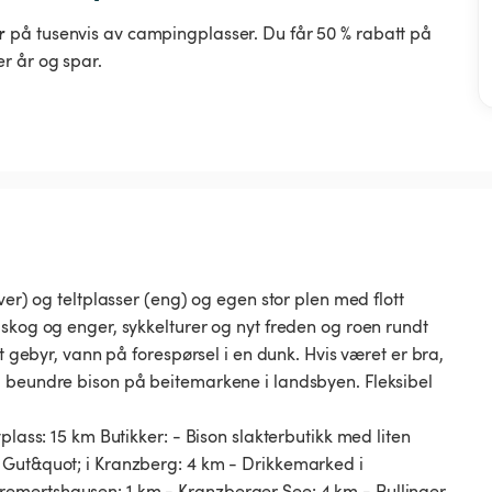
r
på tusenvis av campingplasser. Du får 50 % rabatt på
r år og spar.
ver) og teltplasser (eng) og egen stor plen med flott
 skog og enger, sykkelturer og nyt freden og roen rundt
et gebyr, vann på forespørsel i en dunk. Hvis været er bra,
u beundre bison på beitemarkene i landsbyen. Fleksibel
plass: 15 km Butikker: - Bison slakterbutikk med liten
 Gut&quot; i Kranzberg: 4 km - Drikkemarked i
emertshausen: 1 km - Kranzberger See: 4 km - Pullinger