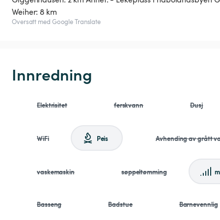
Weiher: 8 km
Oversatt med Google Translate
Innredning
Elektrisitet
ferskvann
Dusj
WiFi
Peis
Avhending av grått v
vaskemaskin
søppeltømming
m
Basseng
Badstue
Barnevennlig