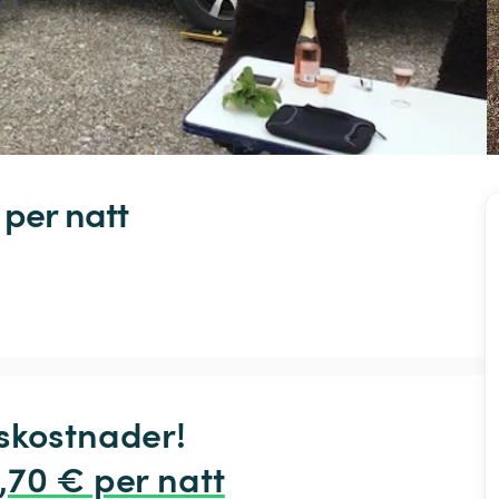
 
per natt
skostnader!

,70 € per natt