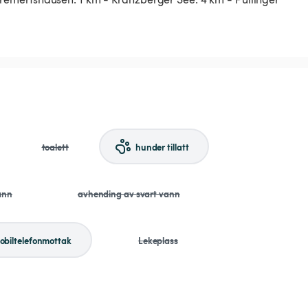
toalett
hunder tillatt
ann
avhending av svart vann
obiltelefonmottak
Lekeplass