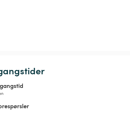
gangstider
vgangstid
en
orespørsler