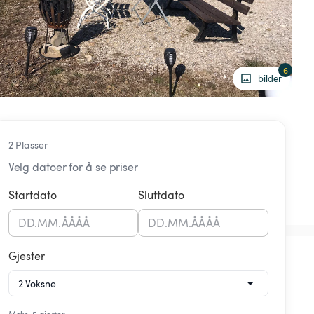
6
bilder
2 Plasser
Velg datoer for å se priser
Startdato
Sluttdato
DD
.
MM
.
ÅÅÅÅ
DD
.
MM
.
ÅÅÅÅ
Gjester