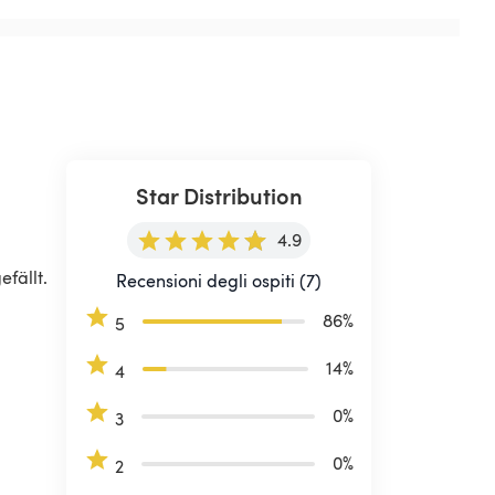
Star Distribution
4.9
fällt. 
Recensioni degli ospiti (7)
86
%
5
14
%
4
0
%
3
0
%
2