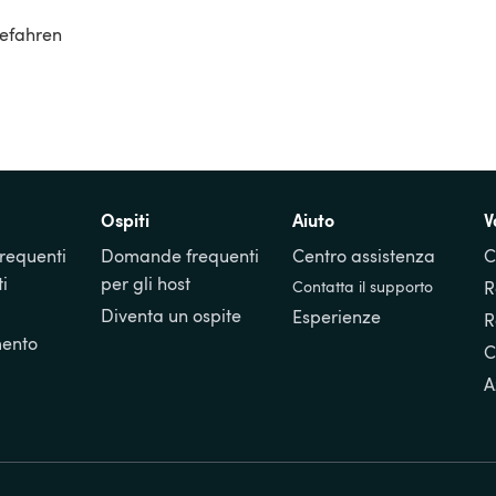
gefahren 
Ospiti
Aiuto
V
equenti 
Domande frequenti 
Centro assistenza
C
ti
per gli host
Contatta il supporto
R
Diventa un ospite
Esperienze
R
ento
C
A