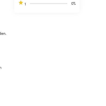
0
%
1
den. 
h 