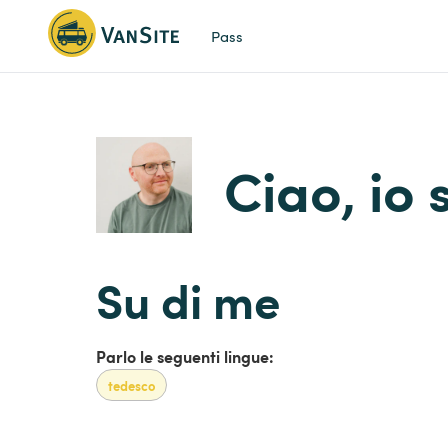
Pass
Ciao, io
Su di me
Parlo le seguenti lingue:
tedesco