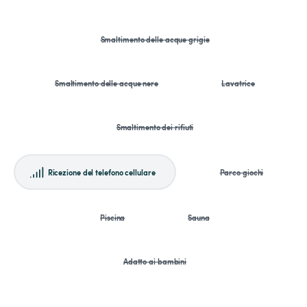
Smaltimento delle acque grigie
Smaltimento delle acque nere
Lavatrice
Smaltimento dei rifiuti
Ricezione del telefono cellulare
Parco giochi
Piscina
Sauna
Adatto ai bambini