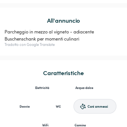
All'annuncio
Parcheggio in mezzo al vigneto - adiacente
Buschenschank per momenti culinari
Tradotto con Google Translate
Caratteristiche
Elettricità
Acqua dolce
Doccia
WC
Cani ammessi
WiFi
Camino