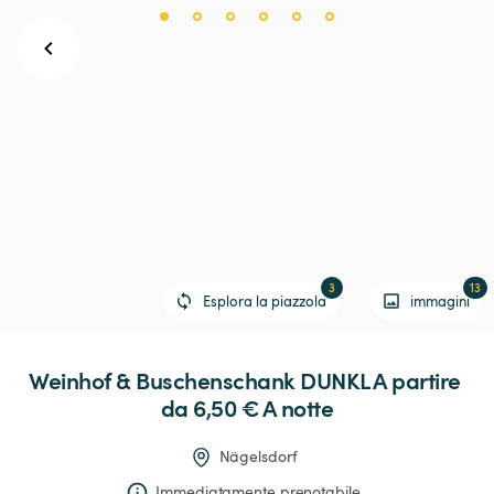
3
13
Esplora la piazzola
immagini
Weinhof
&
Buschenschank
DUNKL
 A partire 
da 6,50 € 
A notte
Nägelsdorf
Immediatamente prenotabile