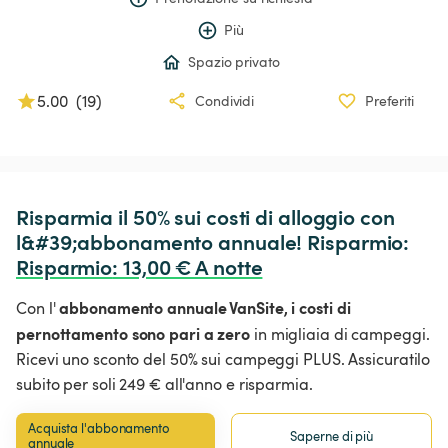
Più
Spazio privato
5.00
(
19
)
Condividi
Preferiti
Risparmia il 50% sui costi di alloggio con 
l&#39;abbonamento annuale! Risparmio: 
Risparmio
:
 13,00 € A notte
abbonamento annuale VanSite,
i costi di
Con l'
pernottamento sono pari a zero
in migliaia di campeggi.
Ricevi uno sconto del 50% sui campeggi PLUS. Assicuratilo
subito per soli 249 € all'anno e risparmia.
Acquista l'abbonamento 
Saperne di più
annuale