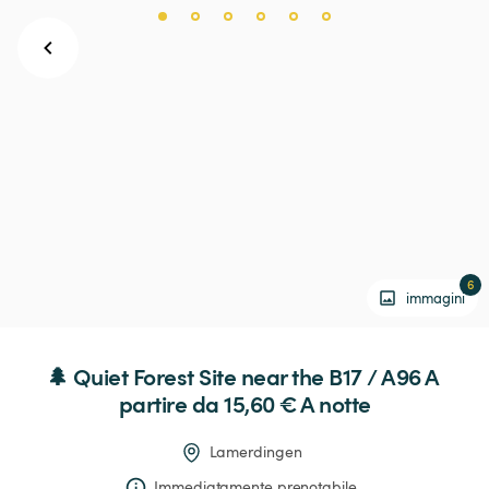
6
immagini
🌲
Quiet
Forest
Site
near
the
B17
 / 
A96
 A 
partire da 15,60 € 
A notte
Lamerdingen
Immediatamente prenotabile