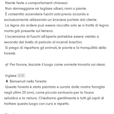
 Niente feste o comportamenti chiassosi

 Non danneggiare né tagliare alberi, rami o piante.

 È consentito accendere fuochi solo previo accordo e 
esclusivamente utilizzando un braciere portato dal cliente.

 La legna da ardere può essere raccolta solo se si tratta di legna 
morta già presente sul terreno.

 L'accensione di fuochi all'aperto potrebbe essere vietata a 
seconda del livello di pericolo di incendi boschivi.

 Si prega di rispettare gli animali, le piante e la tranquillità della 
foresta.

 🌿 Per favore, lasciate il luogo come vorreste trovarlo voi stessi.

 Inglese 🇬🇧

 🌲 Benvenuti nella foresta

 Questa foresta è stata piantata e curata dalla nostra famiglia 
negli ultimi 25 anni, come piccolo santuario per la fauna 
selvatica e la natura. Chiediamo gentilmente a tutti gli ospiti di 
trattare questo luogo con cura e rispetto.
