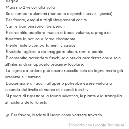
 Regole

 Massimo 2 veicoli alla volta

 Solo camper autonomi (non sono disponibili servizi igienici).

 Per favore, esegui tutti gli sfregamenti con te

 Cani e bambini sono i benvenuti

 È consentito ascoltare musica a basso volume; si prega di 
rispettare la natura e l'area circostante.

 Niente feste o comportamenti chiassosi

 È vietato tagliare o danneggiare alberi, rami o piante.

 È consentito accendere fuochi solo previa autorizzazione e solo 
all'interno di un apposito braciere/focolare.

 La legna da ardere può essere raccolta solo da legno morto già 
presente sul terreno.

 L'accensione di fuochi all'aperto potrebbe essere vietata a 
seconda del livello di rischio di incendi boschivi.

 Si prega di rispettare la fauna selvatica, le piante e la tranquilla 
atmosfera della foresta.

 🌿 Per favore, lasciate il luogo come vorreste trovarlo.
Tradotto con Google Translate