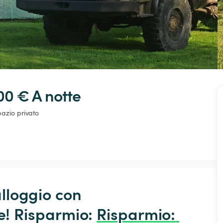
00 € 
A notte
azio privato
alloggio con 
 Risparmio: 
Risparmio
: