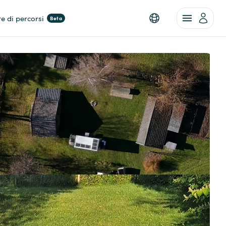
re di percorsi
Beta