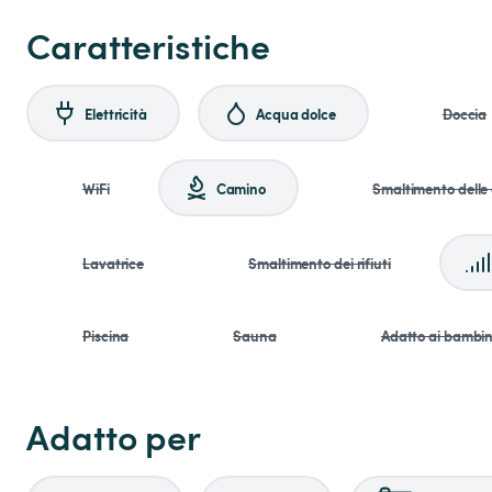
Caratteristiche
Elettricità
Acqua dolce
Doccia
WiFi
Camino
Smaltimento delle
Lavatrice
Smaltimento dei rifiuti
Piscina
Sauna
Adatto ai bambin
Adatto per