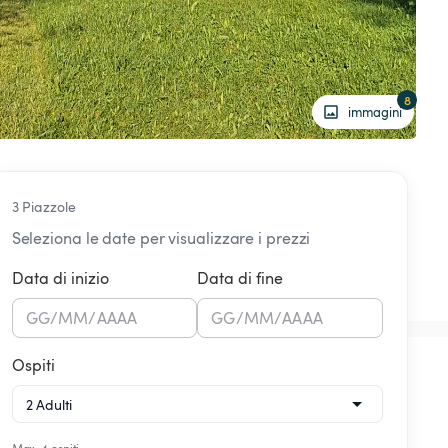
8
immagini
3 Piazzole
Seleziona le date per visualizzare i prezzi
Data di inizio
Data di fine
GG
/
MM
/
AAAA
GG
/
MM
/
AAAA
Ospiti