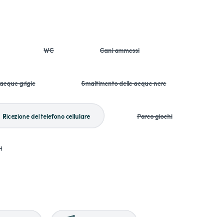
WC
Cani ammessi
 acque grigie
Smaltimento delle acque nere
Ricezione del telefono cellulare
Parco giochi
i