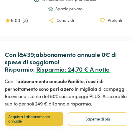
Spazio privato
5.00
(
3
)
Condividi
Preferiti
Con l&#39;abbonamento annuale 0€ di 
spese di soggiorno!

Risparmio: 
Risparmio
:
 24,70 € A notte
abbonamento annuale VanSite,
i costi di
Con l'
pernottamento sono pari a zero
in migliaia di campeggi.
Ricevi uno sconto del 50% sui campeggi PLUS. Assicuratilo
subito per soli 249 € all'anno e risparmia.
Acquista l'abbonamento 
Saperne di più
annuale