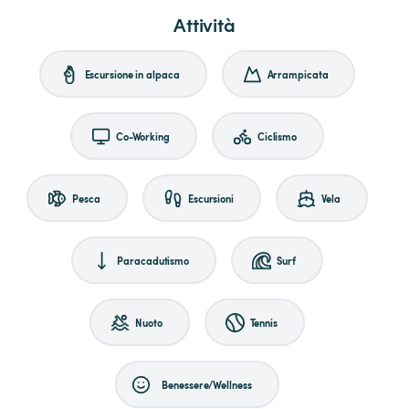
Attività
Escursione in alpaca
Arrampicata
Co-Working
Ciclismo
Pesca
Escursioni
Vela
Paracadutismo
Surf
Nuoto
Tennis
Benessere/Wellness