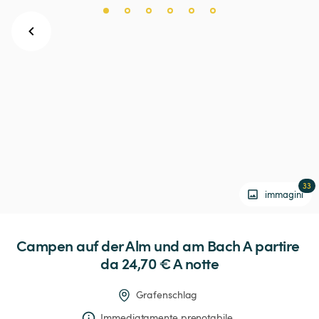
33
immagini
Campen
auf
der
Alm
und
am
Bach
 A partire 
da 24,70 € 
A notte
Grafenschlag
Immediatamente prenotabile