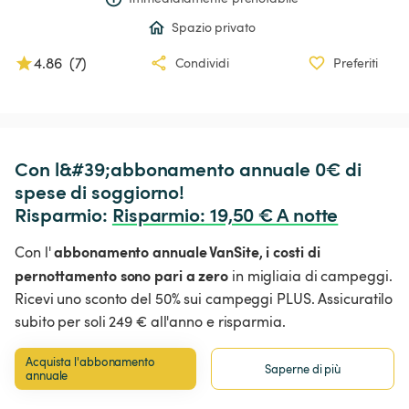
Spazio privato
4.86
(
7
)
Condividi
Preferiti
Con l&#39;abbonamento annuale 0€ di 
spese di soggiorno!

Risparmio: 
Risparmio
:
 19,50 € A notte
abbonamento annuale VanSite,
i costi di
Con l'
pernottamento sono pari a zero
in migliaia di campeggi.
Ricevi uno sconto del 50% sui campeggi PLUS. Assicuratilo
subito per soli 249 € all'anno e risparmia.
Acquista l'abbonamento 
Saperne di più
annuale