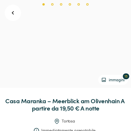
15
immagini
Casa
Maranka
–
Meerblick
am
Olivenhain
 A 
partire da 19,50 € 
A notte
Tortosa
Immediatamente prenotabile