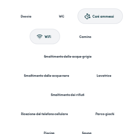
Doccia
WC
Cani ammessi
WiFi
Camino
Smaltimento delle acque grigie
Smaltimento delle acque nere
Lavatrice
Smaltimento dei rifiuti
Ricezione del telefono cellulare
Parco giochi
Piscina
Sauna