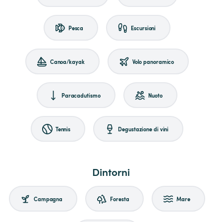
Pesca
Escursioni
Canoa/kayak
Volo panoramico
Paracadutismo
Nuoto
Tennis
Degustazione di vini
Dintorni
Campagna
Foresta
Mare