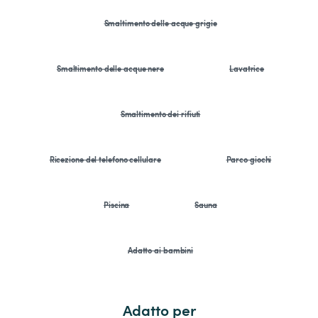
Smaltimento delle acque grigie
Smaltimento delle acque nere
Lavatrice
Smaltimento dei rifiuti
Ricezione del telefono cellulare
Parco giochi
Piscina
Sauna
Adatto ai bambini
Adatto per