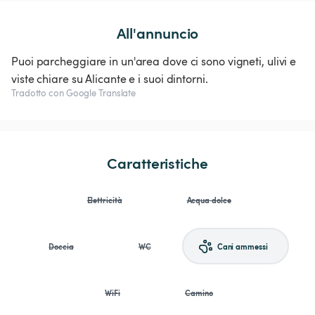
All'annuncio
Puoi parcheggiare in un'area dove ci sono vigneti, ulivi e
viste chiare su Alicante e i suoi dintorni.
Tradotto con Google Translate
Caratteristiche
Elettricità
Acqua dolce
Doccia
WC
Cani ammessi
WiFi
Camino