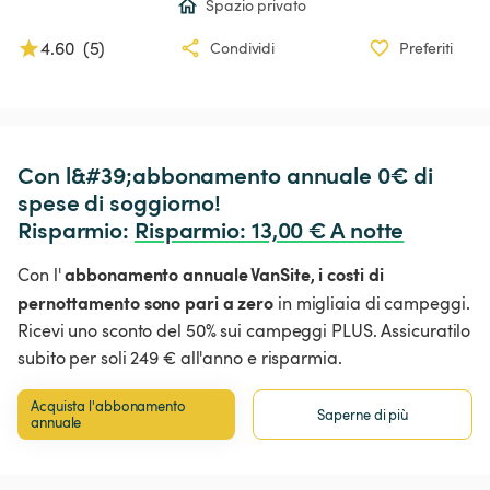
Spazio privato
4.60
(
5
)
Condividi
Preferiti
Con l&#39;abbonamento annuale 0€ di 
spese di soggiorno!

Risparmio: 
Risparmio
:
 13,00 € A notte
abbonamento annuale VanSite,
i costi di
Con l'
pernottamento sono pari a zero
in migliaia di campeggi.
Ricevi uno sconto del 50% sui campeggi PLUS. Assicuratilo
subito per soli 249 € all'anno e risparmia.
Acquista l'abbonamento 
Saperne di più
annuale