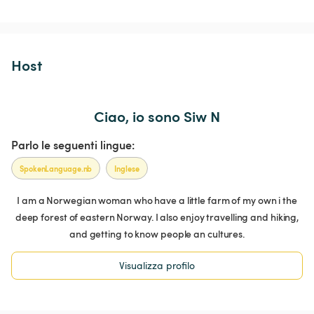
Host 
Ciao, io sono Siw N
Parlo le seguenti lingue:
SpokenLanguage.nb
Inglese
I am a Norwegian woman who have a little farm of my own i the
deep forest of eastern Norway. I also enjoy travelling and hiking,
and getting to know people an cultures.
Visualizza profilo