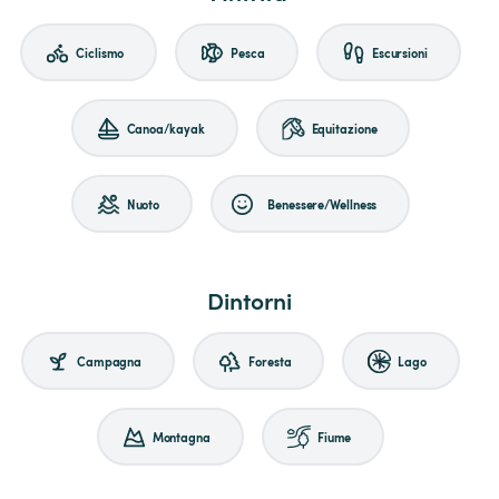
Ciclismo
Pesca
Escursioni
Canoa/kayak
Equitazione
Nuoto
Benessere/Wellness
Dintorni
Campagna
Foresta
Lago
Montagna
Fiume