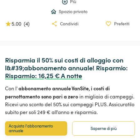
Più
Spazio privato
5.00
(
4
)
Condividi
Preferiti
Risparmia il 50% sui costi di alloggio con 
l&#39;abbonamento annuale! Risparmio: 
Risparmio
:
 16,25 € A notte
abbonamento annuale VanSite,
i costi di
Con l'
pernottamento sono pari a zero
in migliaia di campeggi.
Ricevi uno sconto del 50% sui campeggi PLUS. Assicuratilo
subito per soli 249 € all'anno e risparmia.
Acquista l'abbonamento 
Saperne di più
annuale