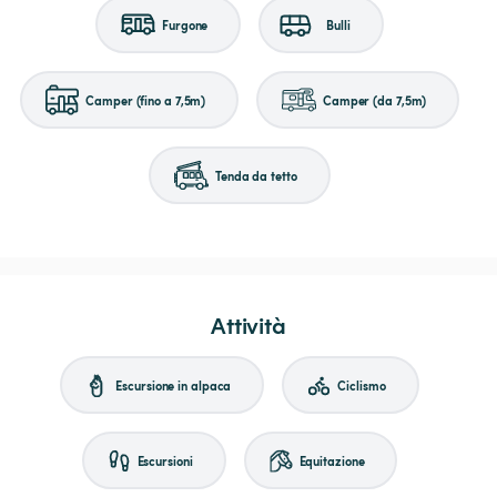
Furgone
Bulli
Camper (fino a 7,5m)
Camper (da 7,5m)
Tenda da tetto
Attività
Escursione in alpaca
Ciclismo
Escursioni
Equitazione