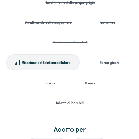
Smaltimento delle acque grigie
Smaltimento delle acque nere
Lavatrice
Smaltimento dei rifiuti
Ricezione del telefono cellulare
Parco giochi
Piscina
Sauna
Adatto ai bambini
Adatto per