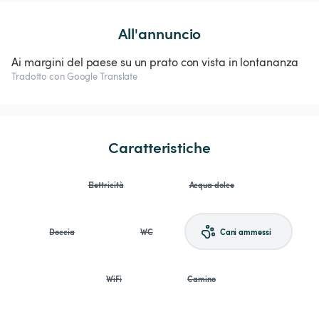
All'annuncio
Ai margini del paese su un prato con vista in lontananza
Tradotto con Google Translate
Caratteristiche
Elettricità
Acqua dolce
Doccia
WC
Cani ammessi
WiFi
Camino