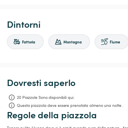
Dintorni
Fattoria
Montagna
Fiume
Dovresti saperlo
20 Piazzole Sono disponibili qui.
Questa piazzola deve essere prenotata almeno una notte .
Regole della piazzola
Tenere pulito il luogo dove si è ospiti avendo cura della natura... fare