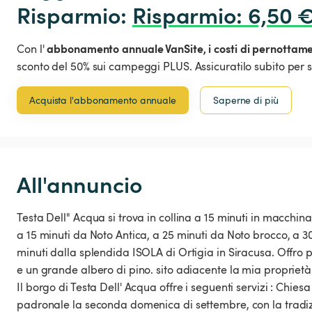
Risparmio: 
Risparmio
:
 6,50 
abbonamento annuale VanSite,
i costi di pernottam
Con l'
sconto del 50% sui campeggi PLUS. Assicuratilo subito per s
Acquista l'abbonamento annuale
Saperne di più
All'annuncio
Testa Dell" Acqua si trova in collina a 15 minuti in macchin
a 15 minuti da Noto Antica, a 25 minuti da Noto brocco, a 3
minuti dalla splendida ISOLA di Ortigia in Siracusa. Offro p
e un grande albero di pino. sito adiacente la mia proprietà.
Il borgo di Testa Dell' Acqua offre i seguenti servizi : Chiesa
padronale la seconda domenica di settembre, con la tradizio