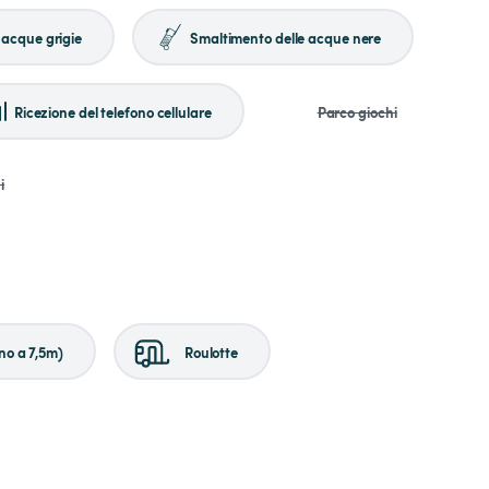
 acque grigie
Smaltimento delle acque nere
Ricezione del telefono cellulare
Parco giochi
i
no a 7,5m)
Roulotte