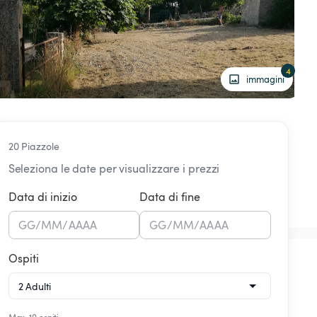
4
immagini
20 Piazzole
Seleziona le date per visualizzare i prezzi
Data di inizio
Data di fine
GG
/
MM
/
AAAA
GG
/
MM
/
AAAA
Ospiti