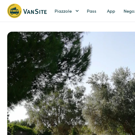
Piazzole
Pass
App
Nego