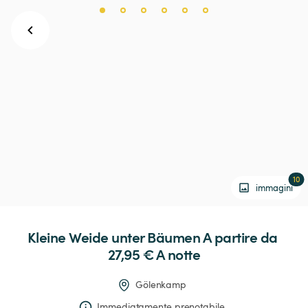
10
immagini
Kleine
Weide
unter
Bäumen
 A partire da 
27,95 € 
A notte
Gölenkamp
Immediatamente prenotabile