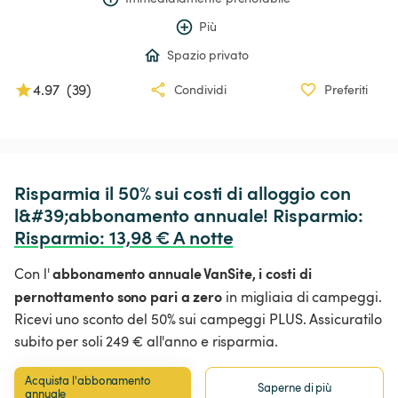
Più
Spazio privato
4.97
(
39
)
Condividi
Preferiti
Risparmia il 50% sui costi di alloggio con 
l&#39;abbonamento annuale! Risparmio: 
Risparmio
:
 13,98 € A notte
abbonamento annuale VanSite,
i costi di
Con l'
pernottamento sono pari a zero
in migliaia di campeggi.
Ricevi uno sconto del 50% sui campeggi PLUS. Assicuratilo
subito per soli 249 € all'anno e risparmia.
Acquista l'abbonamento 
Saperne di più
annuale