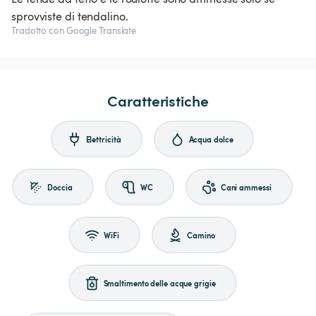
sprovviste di tendalino.
Tradotto con Google Translate
Caratteristiche
Elettricità
Acqua dolce
Doccia
WC
Cani ammessi
WiFi
Camino
Smaltimento delle acque grigie