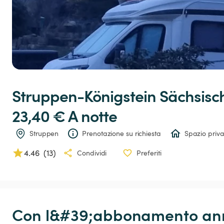
Struppen-Königstein
Sächsisc
23,40 € 
A notte
Struppen
Prenotazione su richiesta
Spazio priva
4.46
(
13
)
Condividi
Preferiti
Con l&#39;abbonamento annu