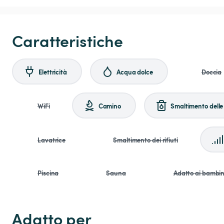
Caratteristiche
Elettricità
Acqua dolce
Doccia
WiFi
Camino
Smaltimento delle
Lavatrice
Smaltimento dei rifiuti
Piscina
Sauna
Adatto ai bambin
Adatto per