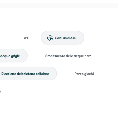
WC
Cani ammessi
 acque grigie
Smaltimento delle acque nere
Ricezione del telefono cellulare
Parco giochi
i