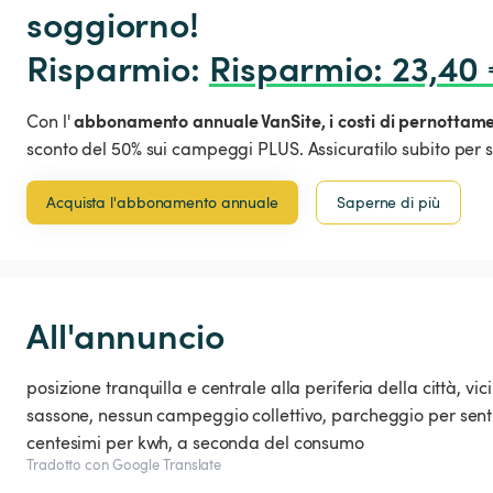
soggiorno!

Risparmio: 
Risparmio
:
 23,40
abbonamento annuale VanSite,
i costi di pernottam
Con l'
sconto del 50% sui campeggi PLUS. Assicuratilo subito per s
Acquista l'abbonamento annuale
Saperne di più
All'annuncio
posizione tranquilla e centrale alla periferia della città, vi
sassone, nessun campeggio collettivo, parcheggio per sentirsi
centesimi per kwh, a seconda del consumo
Tradotto con Google Translate