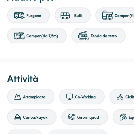
Furgone
Bulli
Camper (fi
Camper (da 7,5m)
Tenda da tetto
Attività
Arrampicata
Co-Working
Cicl
Canoa/kayak
Giro in quad
Eq