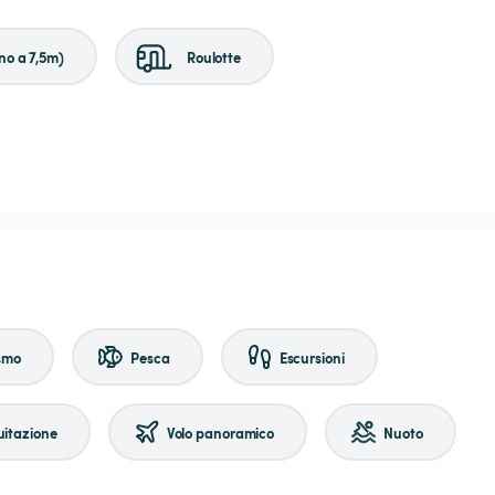
no a 7,5m)
Roulotte
ismo
Pesca
Escursioni
uitazione
Volo panoramico
Nuoto