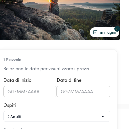
6
immagini
1 Piazzola
Seleziona le date per visualizzare i prezzi
Data di inizio
Data di fine
GG
/
MM
/
AAAA
GG
/
MM
/
AAAA
Ospiti