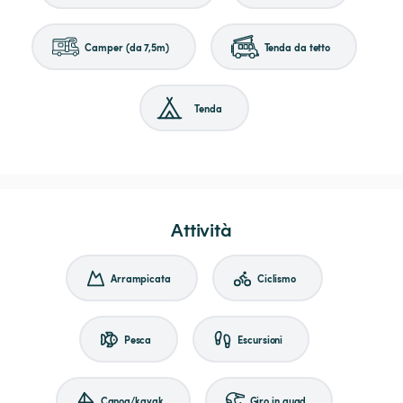
Camper (da 7,5m)
Tenda da tetto
Tenda
Attività
Arrampicata
Ciclismo
Pesca
Escursioni
Canoa/kayak
Giro in quad