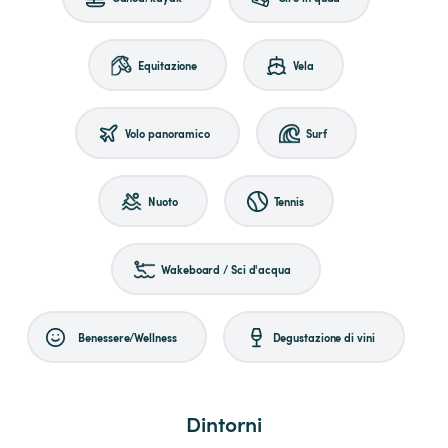
Equitazione
Vela
Volo panoramico
Surf
Nuoto
Tennis
Wakeboard / Sci d'acqua
Benessere/Wellness
Degustazione di vini
Dintorni