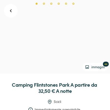
44
immagini
Camping
Flintstones
Park
 A partire da 
32,50 € 
A notte
Scicli
Immediatamente prenotabile