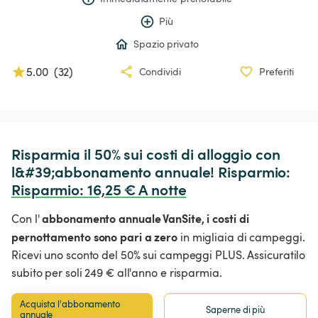
Più
Spazio privato
5.00
(
32
)
Condividi
Preferiti
Risparmia il 50% sui costi di alloggio con 
l&#39;abbonamento annuale! Risparmio: 
Risparmio
:
 16,25 € A notte
abbonamento annuale VanSite,
i costi di
Con l'
pernottamento sono pari a zero
in migliaia di campeggi.
Ricevi uno sconto del 50% sui campeggi PLUS. Assicuratilo
subito per soli 249 € all'anno e risparmia.
Acquista l'abbonamento 
Saperne di più
annuale