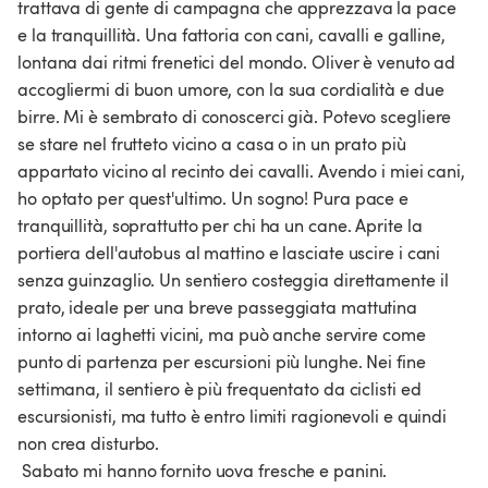
trattava di gente di campagna che apprezzava la pace 
e la tranquillità. Una fattoria con cani, cavalli e galline, 
lontana dai ritmi frenetici del mondo. Oliver è venuto ad 
accogliermi di buon umore, con la sua cordialità e due 
birre. Mi è sembrato di conoscerci già. Potevo scegliere 
se stare nel frutteto vicino a casa o in un prato più 
appartato vicino al recinto dei cavalli. Avendo i miei cani, 
ho optato per quest'ultimo. Un sogno! Pura pace e 
tranquillità, soprattutto per chi ha un cane. Aprite la 
portiera dell'autobus al mattino e lasciate uscire i cani 
senza guinzaglio. Un sentiero costeggia direttamente il 
prato, ideale per una breve passeggiata mattutina 
intorno ai laghetti vicini, ma può anche servire come 
punto di partenza per escursioni più lunghe. Nei fine 
settimana, il sentiero è più frequentato da ciclisti ed 
escursionisti, ma tutto è entro limiti ragionevoli e quindi 
non crea disturbo.

 Sabato mi hanno fornito uova fresche e panini.
