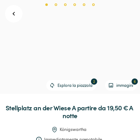
2
6
Esplora la piazzola
immagini
Stellplatz
an
der
Wiese
 A partire da 19,50 € 
A 
notte
Königswartha
Immediatamente prenotabile