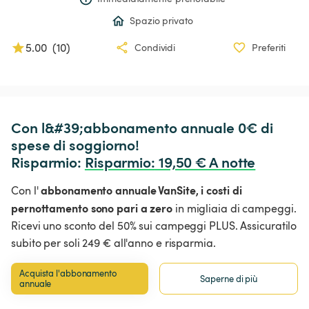
Spazio privato
5.00
(
10
)
Condividi
Preferiti
Con l&#39;abbonamento annuale 0€ di 
spese di soggiorno!

Risparmio: 
Risparmio
:
 19,50 € A notte
abbonamento annuale VanSite,
i costi di
Con l'
pernottamento sono pari a zero
in migliaia di campeggi.
Ricevi uno sconto del 50% sui campeggi PLUS. Assicuratilo
subito per soli 249 € all'anno e risparmia.
Acquista l'abbonamento 
Saperne di più
annuale