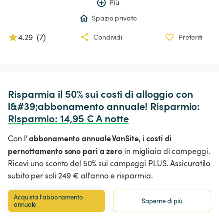
Più
Spazio privato
4.29
(
7
)
Condividi
Preferiti
Risparmia il 50% sui costi di alloggio con 
l&#39;abbonamento annuale! Risparmio: 
Risparmio
:
 14,95 € A notte
abbonamento annuale VanSite,
i costi di
Con l'
pernottamento sono pari a zero
in migliaia di campeggi.
Ricevi uno sconto del 50% sui campeggi PLUS. Assicuratilo
subito per soli 249 € all'anno e risparmia.
Acquista l'abbonamento 
Saperne di più
annuale