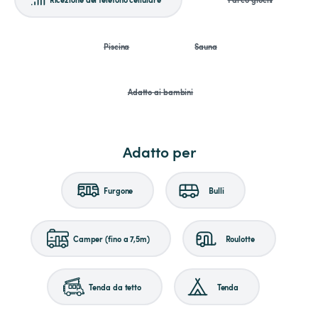
Piscina
Sauna
Adatto ai bambini
Adatto per
Furgone
Bulli
Camper (fino a 7,5m)
Roulotte
Tenda da tetto
Tenda