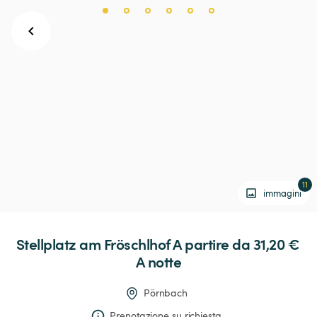
11
immagini
Stellplatz
am
Fröschlhof
 A partire da 31,20 € 
A notte
Pörnbach
Prenotazione su richiesta