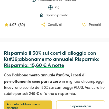
Più
Spazio privato
4.97
(
30
)
Condividi
Preferiti
Risparmia il 50% sui costi di alloggio con 
l&#39;abbonamento annuale! Risparmio: 
Risparmio
:
 15,60 € A notte
abbonamento annuale VanSite,
i costi di
Con l'
pernottamento sono pari a zero
in migliaia di campeggi.
Ricevi uno sconto del 50% sui campeggi PLUS. Assicuratilo
subito per soli 249 € all'anno e risparmia.
Acquista l'abbonamento 
Saperne di più
annuale