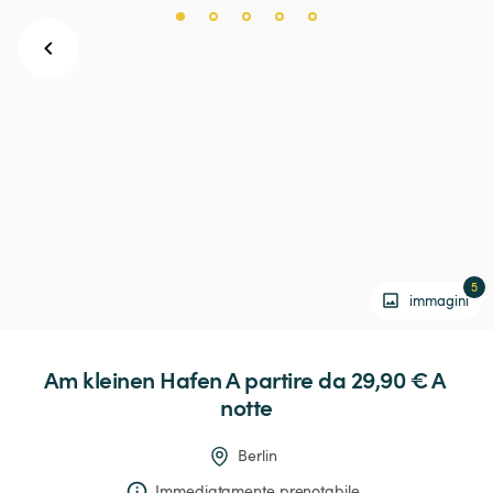
5
immagini
Am
kleinen
Hafen
 A partire da 29,90 € 
A 
notte
Berlin
Immediatamente prenotabile