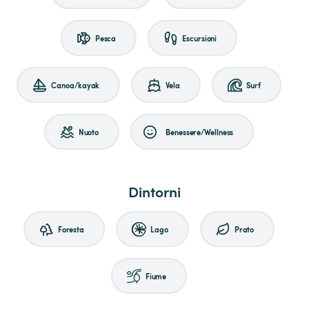
Pesca
Escursioni
Canoa/kayak
Vela
Surf
Nuoto
Benessere/Wellness
Dintorni
Foresta
Lago
Prato
Fiume