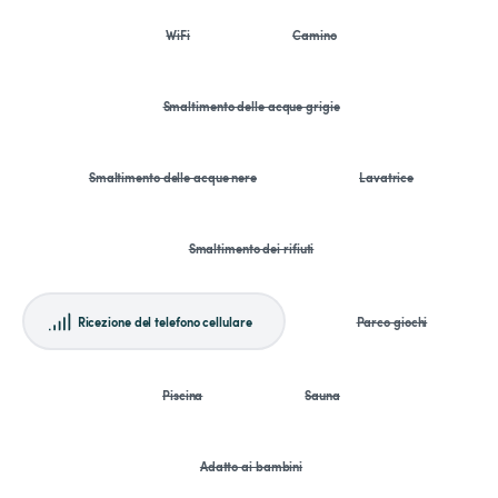
WiFi
Camino
Smaltimento delle acque grigie
Smaltimento delle acque nere
Lavatrice
Smaltimento dei rifiuti
Ricezione del telefono cellulare
Parco giochi
Piscina
Sauna
Adatto ai bambini