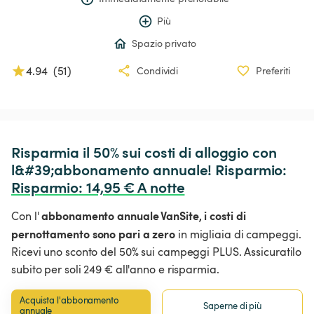
Più
Spazio privato
4.94
(
51
)
Condividi
Preferiti
Risparmia il 50% sui costi di alloggio con 
l&#39;abbonamento annuale! Risparmio: 
Risparmio
:
 14,95 € A notte
abbonamento annuale VanSite,
i costi di
Con l'
pernottamento sono pari a zero
in migliaia di campeggi.
Ricevi uno sconto del 50% sui campeggi PLUS. Assicuratilo
subito per soli 249 € all'anno e risparmia.
Acquista l'abbonamento 
Saperne di più
annuale