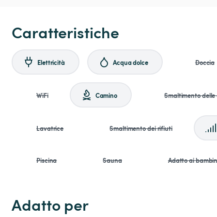
Caratteristiche
Elettricità
Acqua dolce
Doccia
WiFi
Camino
Smaltimento delle
Lavatrice
Smaltimento dei rifiuti
Piscina
Sauna
Adatto ai bambin
Adatto per