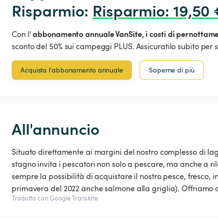
Risparmio: 
Risparmio
:
 19,50 
abbonamento annuale VanSite,
i costi di pernottam
Con l'
sconto del 50% sui campeggi PLUS. Assicuratilo subito per s
Acquista l'abbonamento annuale
Saperne di più
All'annuncio
Situato direttamente ai margini del nostro complesso di lagh
stagno invita i pescatori non solo a pescare, ma anche a rila
sempre la possibilità di acquistare il nostro pesce, fresco, i
primavera del 2022 anche salmone alla griglia). Offriamo an
Tradotto con Google Translate