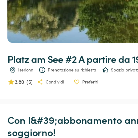
Platz
am
See
#2
 A partire da 1
Iserlohn
Prenotazione su richiesta
Spazio privat
3.80
(
5
)
Condividi
Preferiti
Con l&#39;abbonamento annu
soggiorno!
