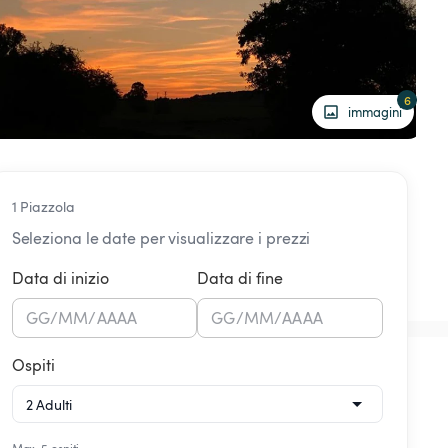
6
immagini
1 Piazzola
Seleziona le date per visualizzare i prezzi
Data di inizio
Data di fine
GG
/
MM
/
AAAA
GG
/
MM
/
AAAA
Ospiti