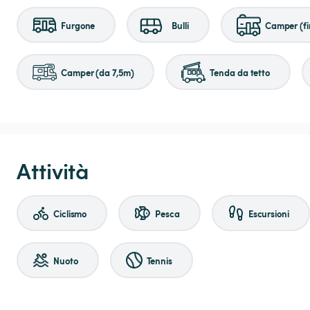
Furgone
Bulli
Camper (fi
Camper (da 7,5m)
Tenda da tetto
Attività
Ciclismo
Pesca
Escursioni
Nuoto
Tennis