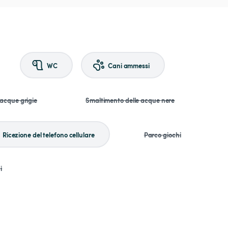
WC
Cani ammessi
 acque grigie
Smaltimento delle acque nere
Ricezione del telefono cellulare
Parco giochi
i