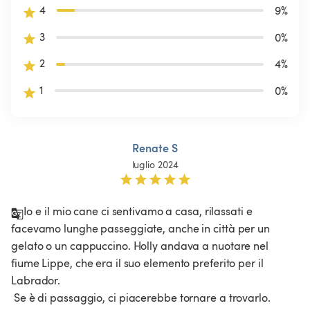
4
9
%
3
0
%
2
4
%
1
0
%
Renate S
luglio 2024
Io e il mio cane ci sentivamo a casa, rilassati e 
facevamo lunghe passeggiate, anche in città per un 
gelato o un cappuccino. Holly andava a nuotare nel 
fiume Lippe, che era il suo elemento preferito per il 
Labrador.

 Se è di passaggio, ci piacerebbe tornare a trovarlo.