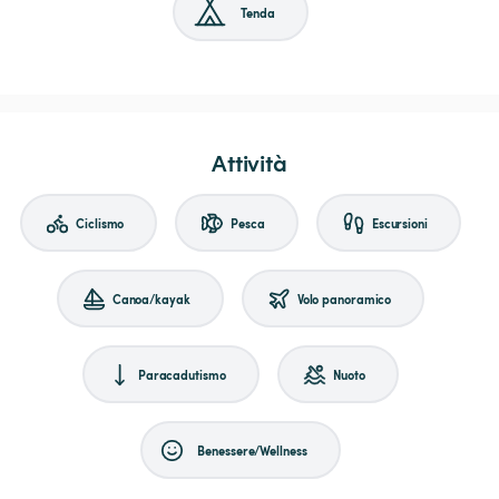
Tenda
Attività
Ciclismo
Pesca
Escursioni
Canoa/kayak
Volo panoramico
Paracadutismo
Nuoto
Benessere/Wellness