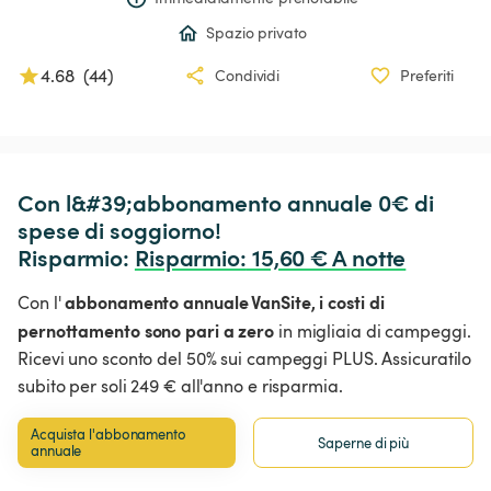
Spazio privato
4.68
(
44
)
Condividi
Preferiti
Con l&#39;abbonamento annuale 0€ di 
spese di soggiorno!

Risparmio: 
Risparmio
:
 15,60 € A notte
abbonamento annuale VanSite,
i costi di
Con l'
pernottamento sono pari a zero
in migliaia di campeggi.
Ricevi uno sconto del 50% sui campeggi PLUS. Assicuratilo
subito per soli 249 € all'anno e risparmia.
Acquista l'abbonamento 
Saperne di più
annuale