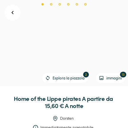
2
13
Esplora la piazzola
immagini
Home
of
the
Lippe
pirates
 A partire da 
15,60 € 
A notte
Dorsten
Immediatamente prenotabile