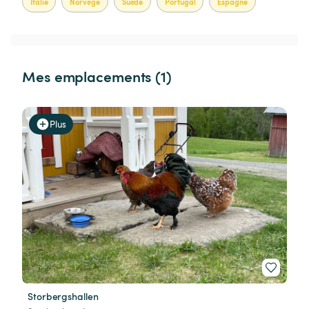
Italie
Norvège
Suède
Portugal
Espagne
Mes emplacements (1)
Plus
Storbergshallen