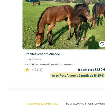
Pferdezucht am Auesee
Espelkamp
Peut être réservé immédiatement
4.9 (14)
à partir de 32,50 
Avec Pass Annuel : à partir de 16,25 €
AVIS DES HÔTES (16)
ÉVALUATIONS DES HÔTES 