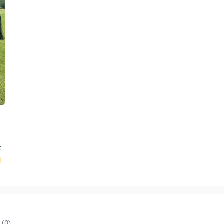
€
(0)