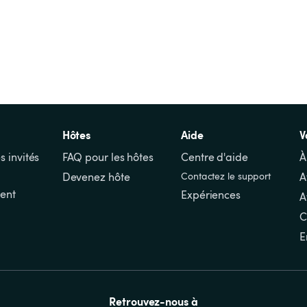
Hôtes
Aide
V
s invités
FAQ pour les hôtes
Centre d'aide
À
Devenez hôte
Contactez le support
A
ent
Expériences
A
C
E
Retrouvez-nous à