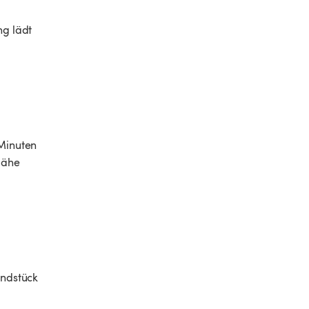
g lädt 
Minuten 
Nähe 
undstück 