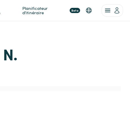
Planificateur 
Beta
n
d'itinéraire
 N.