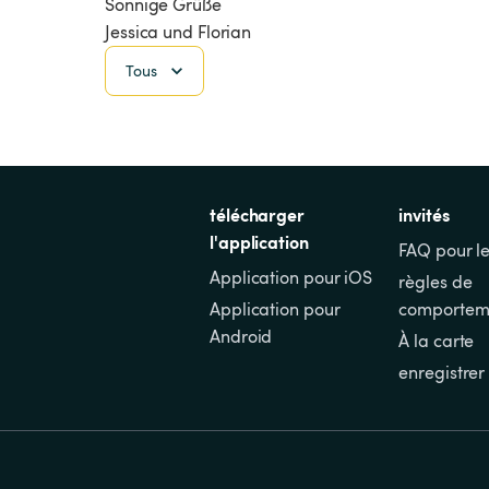
Sonnige Grüße 

Jessica und Florian
Tous
télécharger 
invités
l'application
FAQ pour le
Application pour iOS
règles de 
Application pour 
comportem
Android
À la carte
enregistrer