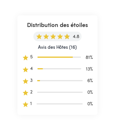
Distribution des étoiles
4.8
Avis des Hôtes (16)
 
5
81
%
4
13
%
3
6
%
2
0
%
 
1
0
%