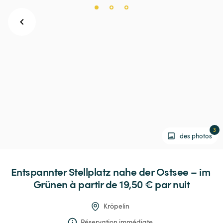
3
des photos
Entspannter
Stellplatz
nahe
der
Ostsee
–
im
Grünen
 à partir de 19,50 € 
par nuit
Kröpelin
Réservation immédiate