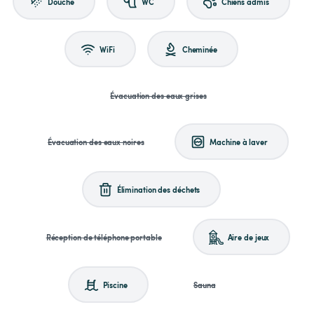
Douche
WC
Chiens admis
WiFi
Cheminée
Évacuation des eaux grises
Évacuation des eaux noires
Machine à laver
Élimination des déchets
Réception de téléphone portable
Aire de jeux
Piscine
Sauna