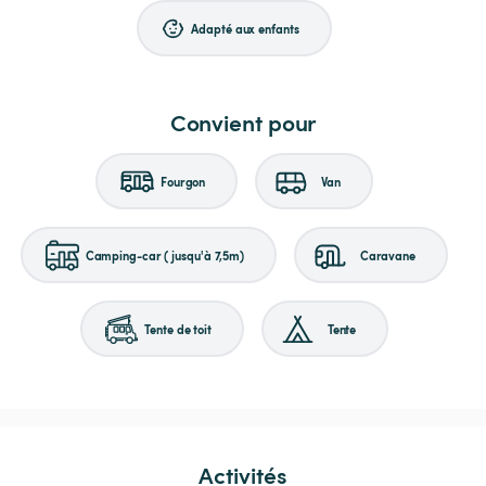
Adapté aux enfants
Convient pour
Fourgon
Van
Camping-car (jusqu'à 7,5m)
Caravane
Tente de toit
Tente
Activités