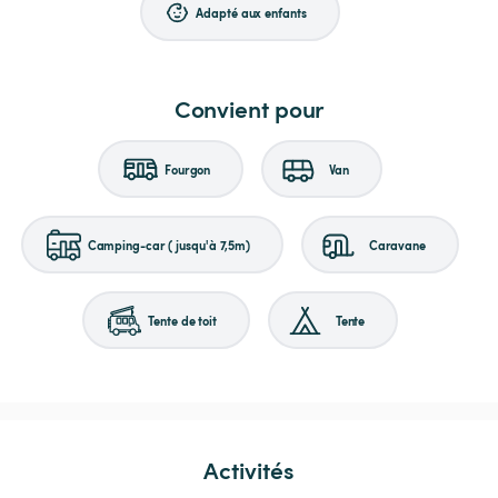
Adapté aux enfants
Convient pour
Fourgon
Van
Camping-car (jusqu'à 7,5m)
Caravane
Tente de toit
Tente
Activités