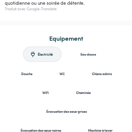
quotidienne ou une soirée de détente.
Traduit avec Google-Translate
Equipement
Électricité
Eau douce
Douche
WC
Chiens admis
WiFi
Cheminée
Évacuation des eaux grises
Évacuation des eaux noires
Machine à laver