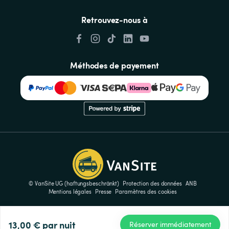
Retrouvez-nous à
Méthodes de payement
© VanSite UG (haftungsbeschränkt)
Protection des données
ANB
Mentions légales
Presse
Paramètres des cookies
13,00 €
par nuit
Réserver immédiatement