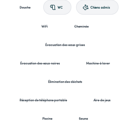
Douche
WC
Chiens admis
WiFi
Cheminée
Évacuation des eaux grises
Évacuation des eaux noires
Machine à laver
Élimination des déchets
Réception de téléphone portable
Aire de jeux
Piscine
Sauna