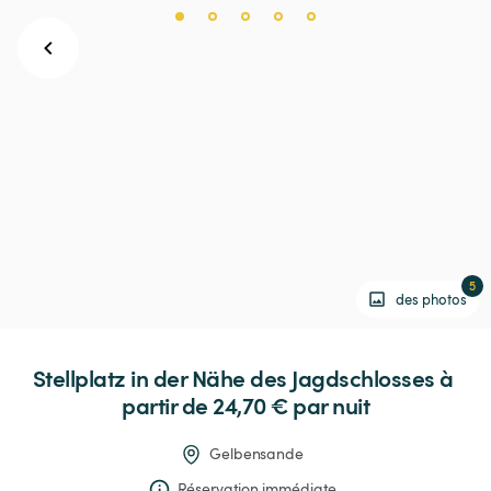
5
des photos
Stellplatz
in
der
Nähe
des
Jagdschlosses
 à 
partir de 24,70 € 
par nuit
Gelbensande
Réservation immédiate