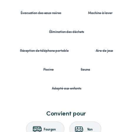
Évacuation des eaux noires
Machine à laver
Élimination des déchets
Réception de téléphone portable
Aire de jeux
Piscine
Sauna
Adapté aux enfants
Convient pour
Fourgon
Van