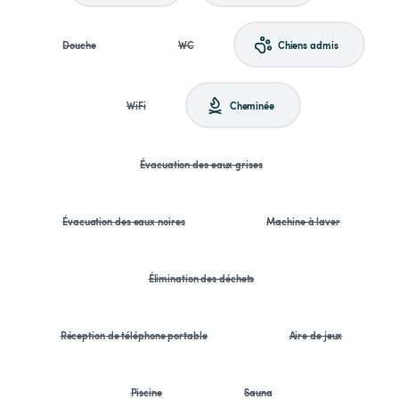
Douche
WC
Chiens admis
WiFi
Cheminée
Évacuation des eaux grises
Évacuation des eaux noires
Machine à laver
Élimination des déchets
Réception de téléphone portable
Aire de jeux
Piscine
Sauna