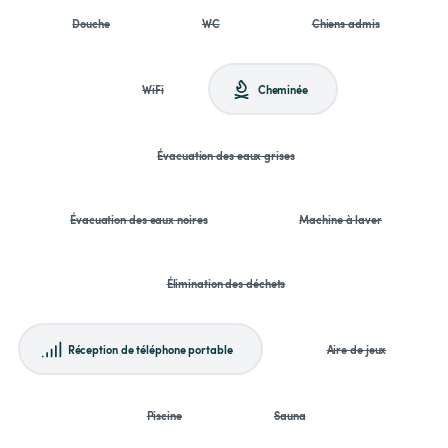
Douche
WC
Chiens admis
WiFi
Cheminée
Évacuation des eaux grises
Évacuation des eaux noires
Machine à laver
Élimination des déchets
Réception de téléphone portable
Aire de jeux
Piscine
Sauna