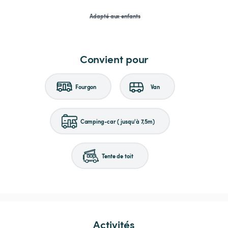
Adapté aux enfants
Convient pour
Fourgon
Van
Camping-car (jusqu'à 7,5m)
Tente de toit
Activités