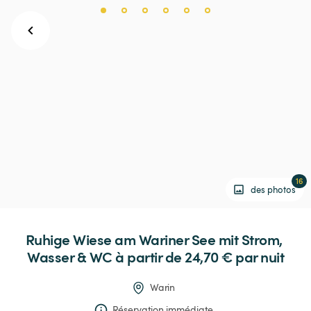
16
des photos
Ruhige
Wiese
am
Wariner
See
mit
Strom,
Wasser
&
WC
 à partir de 24,70 € 
par nuit
Warin
Réservation immédiate