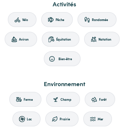
Activités
Vélo
Pêche
Randonnée
Aviron
Équitation
Natation
Bien-être
Environnement
Ferme
Champ
Forêt
Lac
Prairie
Mer