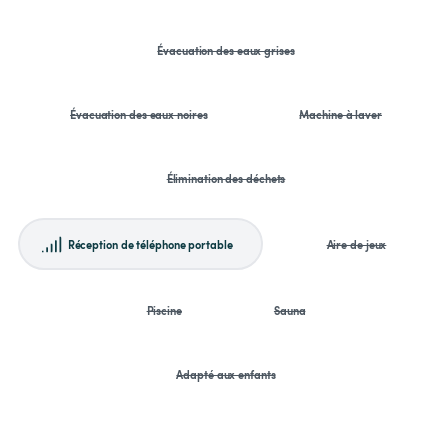
Évacuation des eaux grises
Évacuation des eaux noires
Machine à laver
Élimination des déchets
Réception de téléphone portable
Aire de jeux
Piscine
Sauna
Adapté aux enfants