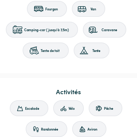
Fourgon
Van
Camping-car (jusqu'à 7,5m)
Caravane
Tente de toit
Tente
Activités
Escalade
Vélo
Pêche
Randonnée
Aviron