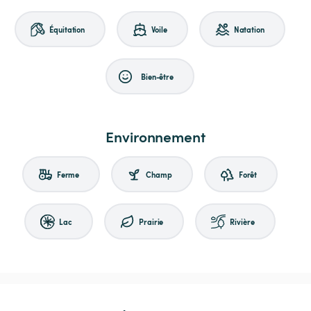
Équitation
Voile
Natation
Bien-être
Environnement
Ferme
Champ
Forêt
Lac
Prairie
Rivière