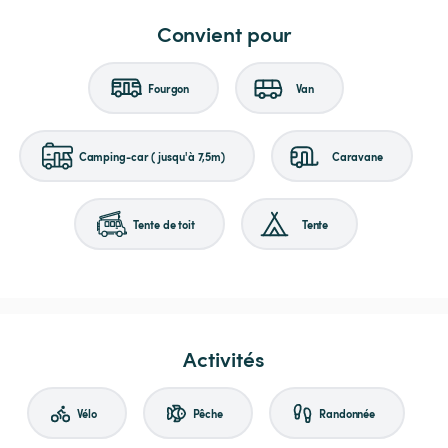
Convient pour
Fourgon
Van
Camping-car (jusqu'à 7,5m)
Caravane
Tente de toit
Tente
Activités
Vélo
Pêche
Randonnée