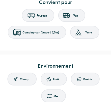
Convient pour
Fourgon
Van
Camping-car (jusqu'à 7,5m)
Tente
Environnement
Champ
Forêt
Prairie
Mer