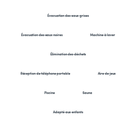
Évacuation des eaux grises
Évacuation des eaux noires
Machine à laver
Élimination des déchets
Réception de téléphone portable
Aire de jeux
Piscine
Sauna
Adapté aux enfants