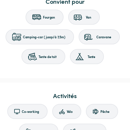
Convient pour
Fourgon
Van
Camping-car (jusqu'à 7,5m)
Caravane
Tente de toit
Tente
Activités
Co-working
Vélo
Pêche