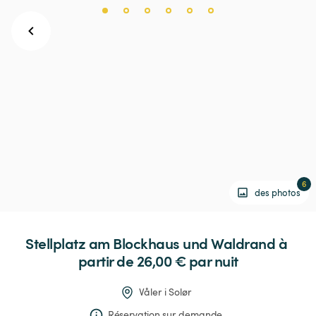
6
des photos
Stellplatz
am
Blockhaus
und
Waldrand
 à 
partir de 26,00 € 
par nuit
Våler i Solør
Réservation sur demande