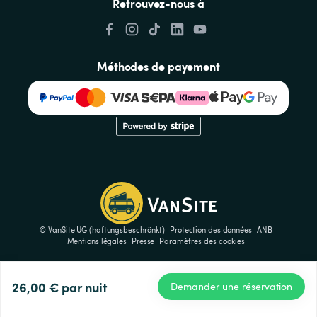
Retrouvez-nous à
Méthodes de payement
© VanSite UG (haftungsbeschränkt)
Protection des données
ANB
Mentions légales
Presse
Paramètres des cookies
26,00 €
par nuit
Demander une réservation