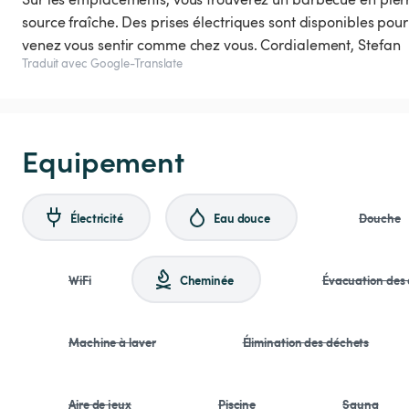
source fraîche. Des prises électriques sont disponibles pour
venez vous sentir comme chez vous. Cordialement, Stefan
Traduit avec Google-Translate
Equipement
Électricité
Eau douce
Douche
WiFi
Cheminée
Évacuation des 
Machine à laver
Élimination des déchets
Aire de jeux
Piscine
Sauna