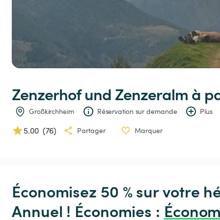
Zenzerhof
und
Zenzeralm
 à p
Großkirchheim
Réservation sur demande
Plus
5.00
(
76
)
Partager
Marquer
Économisez 50 % sur votre h
Annuel ! Économies : 
Économ