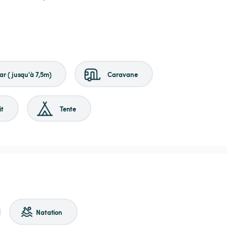
r (jusqu'à 7,5m)
Caravane
it
Tente
Natation