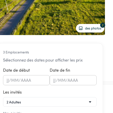
7
des photos
3 Emplacements
Sélectionnez des dates pour afficher les prix
Date de début
Date de fin
JJ
/
MM
/
AAAA
JJ
/
MM
/
AAAA
Les invités