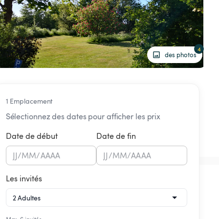
4
des photos
1 Emplacement
Sélectionnez des dates pour afficher les prix
Date de début
Date de fin
JJ
/
MM
/
AAAA
JJ
/
MM
/
AAAA
Les invités