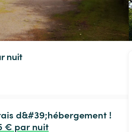
r nuit
frais d&#39;hébergement !

5 € par nuit