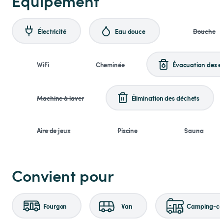
Equipement
Électricité
Eau douce
Douche
WiFi
Cheminée
Évacuation des 
Machine à laver
Élimination des déchets
Aire de jeux
Piscine
Sauna
Convient pour
Fourgon
Van
Camping-ca