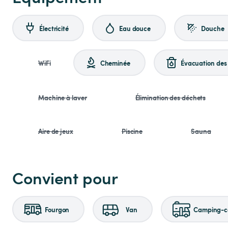
Électricité
Eau douce
Douche
WiFi
Cheminée
Évacuation des 
Machine à laver
Élimination des déchets
Aire de jeux
Piscine
Sauna
Convient pour
Fourgon
Van
Camping-ca