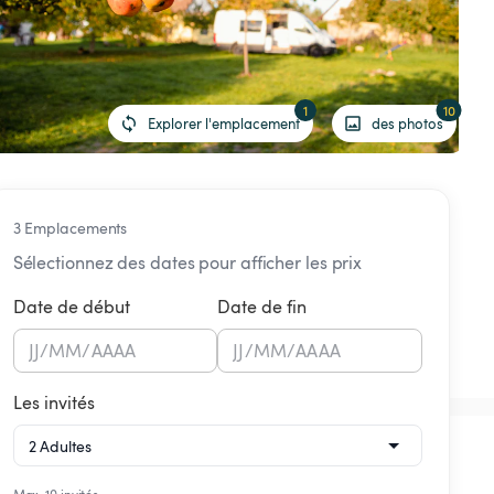
1
10
Explorer l'emplacement
des photos
3 Emplacements
Sélectionnez des dates pour afficher les prix
Date de début
Date de fin
JJ
/
MM
/
AAAA
JJ
/
MM
/
AAAA
Les invités