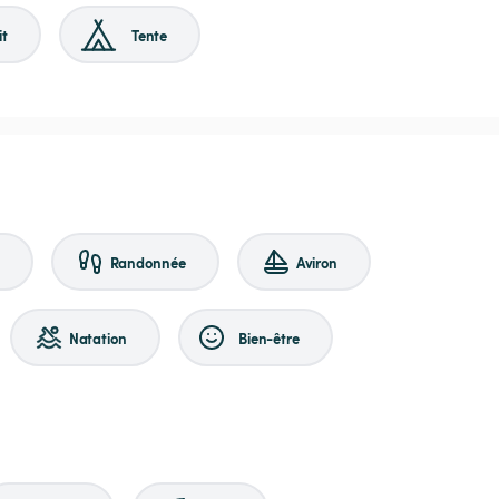
it
Tente
Randonnée
Aviron
Natation
Bien-être